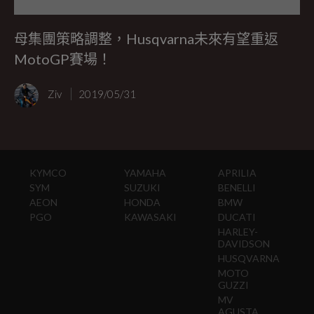
母集團策略調整，Husqvarna未來有望重返
MotoGP賽場！
Ziv
2019/05/31
KYMCO
YAMAHA
APRILIA
SYM
SUZUKI
BENELLI
AEON
HONDA
BMW
PGO
KAWASAKI
DUCATI
HARLEY-
DAVIDSON
HUSQVARNA
MOTO
GUZZI
MV
AGUSTA