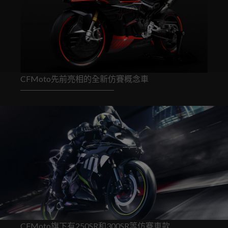
CFMoto先前亮相的全新仿賽概念車
CFMoto旗下有250SR和300SR等仿賽車款