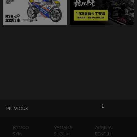
1
PREVIOUS
KYMCO
YAMAHA
APRILIA
SYM
SUZUKI
BENELLI