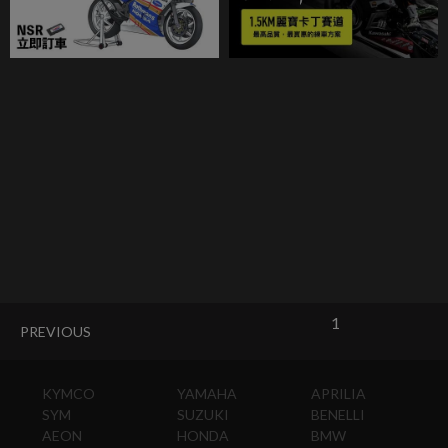
1
PREVIOUS
KYMCO
YAMAHA
APRILIA
SYM
SUZUKI
BENELLI
AEON
HONDA
BMW