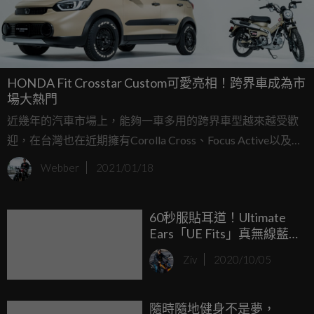
HONDA Fit Crosstar Custom可愛亮相！跨界車成為市
場大熱門
近幾年的汽車市場上，能夠一車多用的跨界車型越來越受歡
迎，在台灣也在近期擁有Corolla Cross、Focus Active以及大
量CUV可供購買，目前尚未在台上市的新一代HONDA Fit也
Webber
2021/01/18
搭上這股潮流，由日本原廠推出的HONDA Fit Crosstar
Custom就計畫在東京改裝車展期間，成為HONDA攤位的矚
60秒服貼耳道！Ultimate
目焦點。
Ears「UE Fits」真無線藍
芽耳機。
Ziv
2020/10/05
隨時隨地健身不是夢，