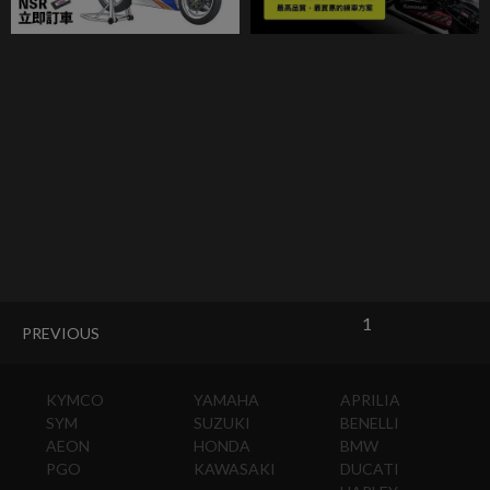
1
PREVIOUS
KYMCO
YAMAHA
APRILIA
SYM
SUZUKI
BENELLI
AEON
HONDA
BMW
PGO
KAWASAKI
DUCATI