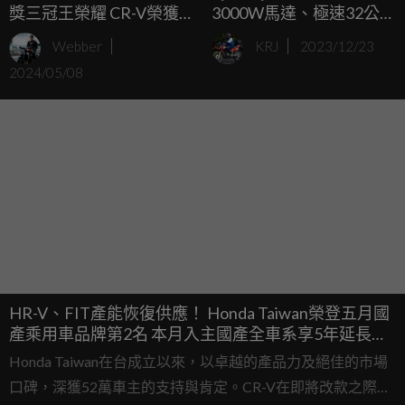
獎三冠王榮耀 CR-V榮獲
3000W馬達、極速32公
最佳國產中型SUV、FIT 3
里、112公里續航的跨界
Webber
KRJ
2023/12/23
度蟬聯最佳國產小型車、
越野電動自行車！
2024/05/08
CIVIC e:HEV榮獲最佳進
口中型車
HR-V、FIT產能恢復供應！ Honda Taiwan榮登五月國
產乘用車品牌第2名 本月入主國產全車系享5年延長保
固
Honda Taiwan在台成立以來，以卓越的產品力及絕佳的市場
口碑，深獲52萬車主的支持與肯定。CR-V在即將改款之際，