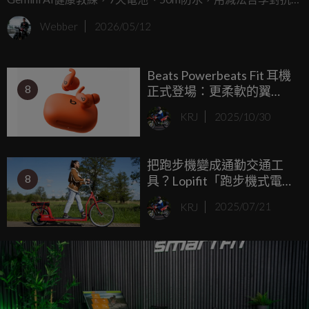
腫的智慧錶生態。
Webber
2026/05/12
Beats Powerbeats Fit 耳機
8
正式登場：更柔軟的翼
尖、更小的充電盒、續航
KRJ
2025/10/30
達 30 小時，售價 200 美
元，台灣預估約 NT$6,500
左右。
把跑步機變成通勤交通工
8
具？Lopifit「跑步機式電動
滑板車」現身歐洲引發熱
KRJ
2025/07/21
議！