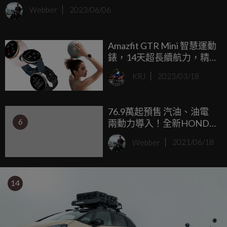
五月仍繳出1,379台的銷售實力，讓Honda Taiwan整體領牌數
Webber
2023/06/06
達2,461台，較上月增長141%，並大幅超越總市場成長，榮
登國產乘用車品牌第2名殊榮。在HR-V、FIT產能逐漸恢復
Amazfit GTR Mini 智慧運動
下，Honda Taiwan將持續保持亮眼的銷售成果，期盼再度攻
錶，14天超長續航力，精
占車壇前三大市場地位。
準GPS定位追蹤！
KRJ
2023/03/18
76.9萬起預售 汽油、油電
6
兩動力導入！全新HONDA
FIT台灣預售開跑
Webber
2021/06/18
14