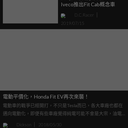
Iveco推出Fit Cab概念車
D.C.Racer
2019/07/15
電動平價化，Honda Fit EV再次來襲！
電動車的戰爭已經開打，不只是Tesla而已，各大車廠也都在
邁向電動化，即便有些車廠覺得純電可能不會是大宗，油電
混合才會是接下來的主流，但不論如何，電動馬達成為驅動
Dickson
2018/05/30