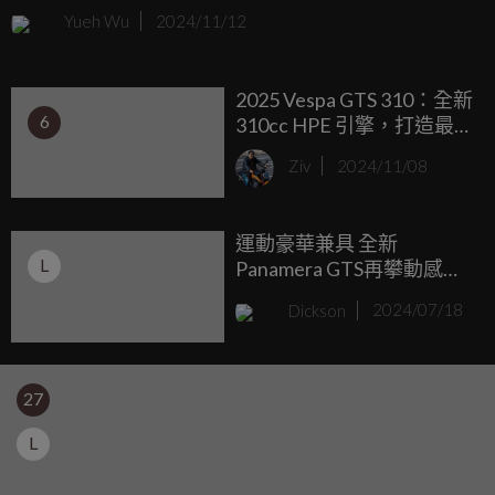
能，再次驚艷車壇。如今，Taycan家族再添兩名生力軍，為
Yueh Wu
2024/11/12
車型的陣容提供更多元化的選擇：全新Taycan GTS傳承ran
Turismo Sport的成功基因，以其純正的保時捷跑車血統，再
2025 Vespa GTS 310：全新
次樹立性能標竿。結合起跑控制系統，全新Taycan GTS的超
6
310cc HPE 引擎，打造最
增壓功率最高可達700 PS，穩居Turbo車型中最具跑格的王
強復古歐風速克達！
者。此外，入門款Sports Sedan也首度推出四輪驅動車型。
Ziv
2024/11/08
運動豪華兼具 全新
L
Panamera GTS再攀動感之
巔
Dickson
2024/07/18
27
L