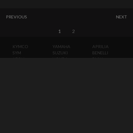
PREVIOUS
NEXT
1
2
KYMCO
YAMAHA
APRILIA
SYM
SUZUKI
BENELLI
AEON
HONDA
BMW
PGO
KAWASAKI
DUCATI
HARLEY-
DAVIDSON
HUSQVARNA
MOTO
GUZZI
MV
AGUSTA
TRIUMPH
KTM
VESPA