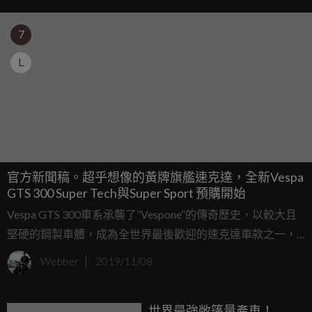
7
L
官方新聞稿。超乎想像的黃牌旗艦速克達，全新Vespa
GTS 300 Super Tech與Super Sport 預購開始
Vespa GTS 300車系承襲了”Vespone”的傳奇歷史，以較大且
堅硬的鋼製車體，成為全世界最後歡迎的速克達車款之一，
使Vespa家族車款不只能優雅地穿梭於城市之中，更能長途旅
Webber
2019/11/08
行於郊外，體驗冒險的滋味。Vespa GTS車系誕生於2003年
推出的Granturismo 200L，並在2005年推出GTS 250與2008
世界最強敞篷量產車！
年推出GTS 300汽缸數的較大引擎版本。