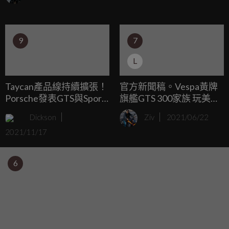
置，並與Ferrari 296 GTB一脈相承，重新定義何謂駕駛樂
趣，無論極限操駕或是日常駕駛均可帶來純粹的駕馭激情。
9
7
L
Taycan產品線持續擴張！
官方新聞稿。Vespa黃牌
Porsche發表GTS與Sport
旗艦GTS 300家族 玩美新
Turismo Wagon新車型！
色 強勢登場
Dickson
Ziv
2021/06/22
2021/11/17
6