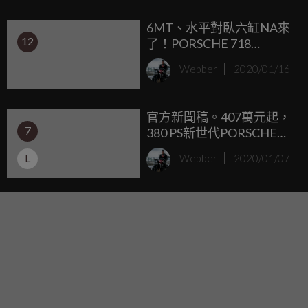
F60 America。直至去年於義大利首度亮相的Ferrari 812
6MT、水平對臥六缸NA來
GTS，才讓V12量產敞篷跑車再度以王者之姿登場，這不僅象
12
了！PORSCHE 718
徵著躍馬品牌歷史上這一系列紅鬃烈馬的榮耀回歸，更完美
Boxter/Cayman GTS 4.0海
詮釋了Ferrari法拉利的傳奇風采。
Webber
2020/01/16
外登場
官方新聞稿。407萬元起，
7
380 PS新世代PORSCHE
Macan GTS台灣預售價出
L
Webber
2020/01/07
爐