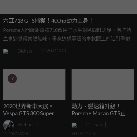
六缸718 GTS捕獲！400hp動力上身！
Porsche入門級距車款718改用了水平對臥四缸之後，有些熱
血車迷覺得索然無味，畢竟這樣等級的車款配上四缸引擎似
乎有些說不過去，維持了水平對臥的傳統但是少了兩個汽缸
Dickson
2020/01/03
就是怪怪的，如果要買到水平對臥六也不是不行，那就必須
要上到GT4等級才能擁有，現在Porsche聽到了大家的聲音，
即將在GTS車型當中新增六缸選擇。
7
2020世界新車大展。
動力、變速箱升級！
Vespa GTS 300 Super
Porsche Macan GTS正式
Tech現場實拍。年終優惠
登場！
Webber
Dickson
實施中
2019/12/28
2019/12/16