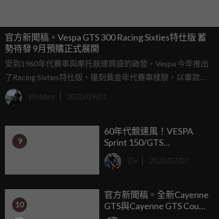
官方新聞稿。Vespa GTS 300 Racing Sixties特仕版 蓄
勢待發 9月預購正式展開
受到1960年代賽車與摩托競速興盛的啟發，Vespa 今年推出
了Racing Sixties特仕版，復刻黃金年代賽車樣貌，以車款
Sprint 150與GTS 300作為代表，繼6月份Sprint 150 Racing
Webber
2020/09/01
Sixties上市後，眾人引頸期盼的黃牌GTS 300 Racing Sixties也
終於在9月開放預購，即刻起至9月30日止推出限時專屬預購
60年代競速風！VESPA
優惠；即刻入主，與GTS 300 Racing Sixties特仕版一起重返
9
Sprint 150/GTS
榮耀。
300「Racing Sixties特仕
Ziv
2020/07/07
版」雙車亮相
官方新聞稿。全新Cayenne
10
GTS與Cayenne GTS Coupé
搭載V8引擎全球亮相