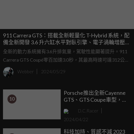
911 Carrera GTS：搭載全新輕量化 T-Hybrid 系統，配
備全新開發 3.6 升六缸水平對臥引擎、電子渦輪增壓器
與電動馬達
全新的動力系統擁有3.6升排氣量，駕駛性能顯著提升。911
Carrera GTS Coupé零百加速3.0秒，其最高時速可達312公
里。全新911 Carrera也將同步上市，搭載經過調校的3.0升六
Webber
2024/05/29
缸水平對臥雙渦輪增壓引擎，擁有相較前代更為強悍的動
力。全新911車身外觀及內裝經過全新設計，不僅空氣力學更
Porsche推出全新Cayenne
為優異，標準配備升級且互聯功能更為強大。
10
GTS、GTS Coupe車型，台
灣接單價695萬
D.C.Racer
2024/04/22
科技加持、質感不減 2023