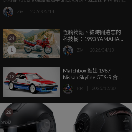
機那始終如一的機身比例，1946 年的義大利，飛機工程師
Ziv
2026/05/14
Corradino D'Ascanio 拋棄了傳統機車的鋼管車架與鏈條傳
動，改以飛機起落架的概念與鋼板壓製技術，創造出了第一
怪騎物語。被時間遺忘的
台 Vespa 98，這不只是一個代步工具的誕生，更是戰後義大
24
科技樹：1993 YAMAHA
利對自由與優雅的集體救贖。
GTS1000，一台要把機車
L
Ziv
2026/04/13
從潛望鏡前叉解放出來的
異類戰艦
Matchbox 推出 1987
12
Nissan Skyline GTS-R 合金
模型：1/64 比例、全金屬
KRJ
2025/12/30
車身、專屬包裝
28