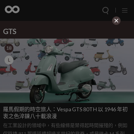
GTS
18
L
羅馬假期的時空旅人：Vespa GTS 80TH 以 1946 年初
衷之色淬鍊八十載浪漫
在工業設計的領域中，有些線條是禁得起時間摧殘的，例如
保時捷 911 那道延續超過半世紀的背脊，或是徠卡 M 系列相