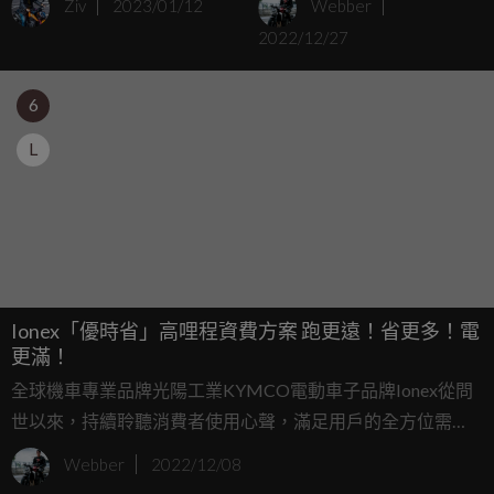
Ziv
2023/01/12
Webber
佳績有目共睹！開春汰舊
成為電車冠軍
2022/12/27
換新首選Ionex電動車
6
L
Ionex「優時省」高哩程資費方案 跑更遠！省更多！電
更滿！
全球機車專業品牌光陽工業KYMCO電動車子品牌Ionex從問
世以來，持續聆聽消費者使用心聲，滿足用戶的全方位需
求；從全面佈局的四大車系、六大車款發表，與九成顧客滿
Webber
2022/12/08
意度、超過99%的換電滿電率，到11月達成今年三度奪下台