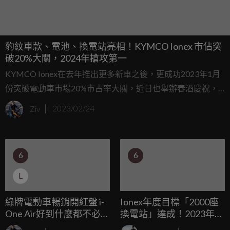
豹紋車款、電池、換電站亮相！KYMCO Ionex 市佔突
破20%大關，2024年搶攻第一
KYMCO Ionex在去年推出更多新車之後，更成功2023年1月
份突破電動車市場20%市占率大關，近日也舉辦春酒慶祝，
同場還帶來了順應代言人時尚教母比莉姐風格的豹紋聯名款i-
Ziv
2023/02/24
One Air、電池、換電站，KYMCO董事長柯勝峯更表示，期
盼在2024年能挑戰市場龍頭的地位。
6
6
L
綠牌電動車暢銷開紅盤 i-
Ionex年度目標「2000座
One Air好到什麼都不必
換電站」達成！2023年目
說！市場好評不斷，銷售
標2600座換電站 2024年