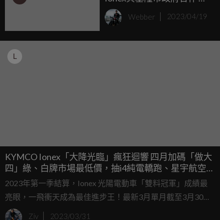
隆青年有福啦！
Webber
2023/04/19
L
KYMCO Ionex「大降光臨」瘋狂迴響 四月加碼「做大
四」綠、白牌市場最低價，抽i4純電轎跑、星宇航空商
務艙日本來回機票、國際渡假酒店住宿券
2023年第一季結算，Ionex 光陽電動車「雙料冠軍」成績最
亮眼，一飛衝天成為最佳進步王！最新3月單月截至3月30日
止，Ionex光陽電動車1月至3月銷售累計2,919台，獲得台灣
Ziv
2023/03/31