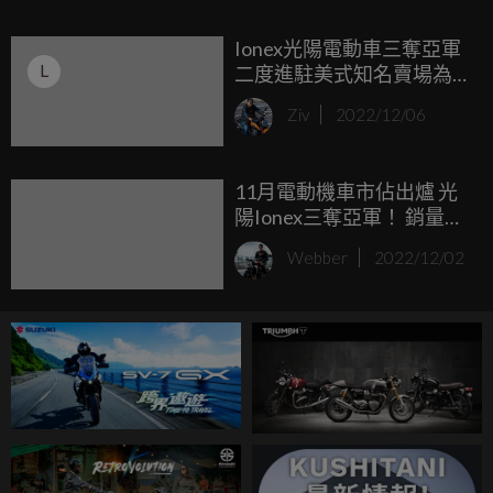
灣電動機車市場亞軍寶座等成績，都是聆聽市場反應的最佳
Ionex光陽電動車三奪亞軍
印證。
L
二度進駐美式知名賣場為
期兩周特賣會
Ziv
2022/12/06
11月電動機車市佔出爐 光
陽Ionex三奪亞軍！ 銷量破
千創歷史新高 成長率230%
Webber
2022/12/02
領先同業居冠 市佔率達
11.7%