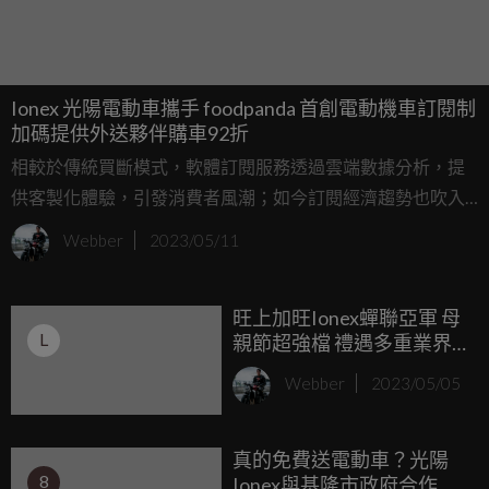
Ionex 光陽電動車攜手 foodpanda 首創電動機車訂閱制
加碼提供外送夥伴購車92折
相較於傳統買斷模式，軟體訂閱服務透過雲端數據分析，提
供客製化體驗，引發消費者風潮；如今訂閱經濟趨勢也吹入
硬體類別，Ionex 光陽電動車與德商 foodpanda 攜手合作，共
Webber
2023/05/11
同加速「2050 淨零碳排」綠運輸進程，首度推出電動機車訂
閱制，讓外送夥伴以較低的費用入手，訂閱期結束後，可以
旺上加旺Ionex蟬聯亞軍 母
優惠價格買下該台電動機車，或取消訂閱歸還電動機車，選
L
親節超強檔 禮遇多重業界
擇更有彈性；另外，還有外送夥伴購車優惠方案，鼓勵外送
第一
夥伴成為低碳騎士，共同守護環境。
Webber
2023/05/05
真的免費送電動車？光陽
8
Ionex與基隆市政府合作 基