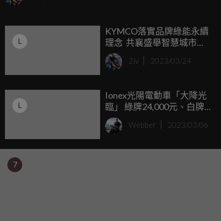
電動機車市場18.1%市占率並穩居亞軍寶座。相較於去年同期
銷售成長率足足成長387.3%之多！ Ionex在傳統淡季卻衝出
KYMCO落實品牌綠能永續
1,508台亮眼成績，以往常居第二的PBGN品牌僅295台，除
L
理念 共襄盛舉智慧城市兩
冠軍以外的PBGN品牌台數合計也都沒有Ionex台數多。
地三展 Ionex 光陽電動車號
Ziv
2023/03/24
召全台專賣店與消費者一
起響應「3/25世界關燈
日」
Ionex光陽電動車「大降光
L
臨」 綠牌24,000元、白牌
29,800元 震撼市場最低價
Webber
2023/03/06
全車系再抽BMW純電轎跑
7