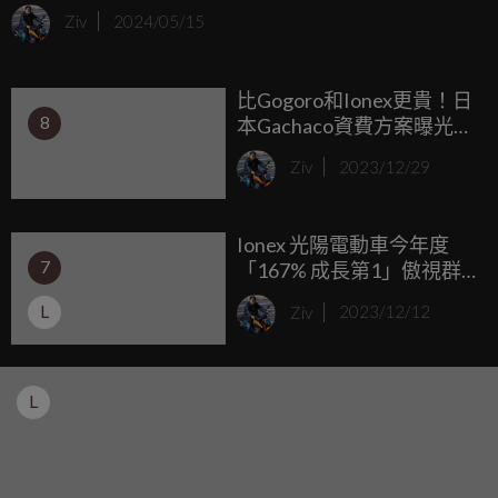
的電動小車「酷玩CoolOne」；此外，今天KYMCO也宣佈將
Ziv
2024/05/15
在6月1日起推出全新的“充換合一”資費方案，新方案為鼓勵
騎士使用充電，將提供每度電30%的電池使用費折抵金。
比Gogoro和Ionex更貴！日
8
本Gachaco資費方案曝光，
最低月租費233元台幣起。
Ziv
2023/12/29
Ionex 光陽電動車今年度
7
「167% 成長第1」傲視群
雄，超人氣兩大招牌車
L
Ziv
2023/12/12
款：i-One Air、i-One Fly
優惠僅限2023年才有！
L