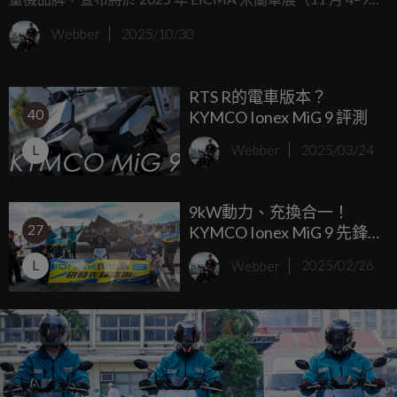
日） 帶來史上最完整的展出陣容。除了主力電動重機外，這
Webber
2025/10/30
次還包含青少年平衡車 STACYC 系列、警用車方案與即將推
出的 大型電動速克達開發計畫，全面展示品牌的全球布局與
RTS R的電車版本？
技術野心。
40
KYMCO Ionex MiG 9 評測
L
Webber
2025/03/24
9kW動力、充換合一！
27
KYMCO Ionex MiG 9 先鋒
路測。全新純電跑旅 切西
L
Webber
2025/02/26
瓜上武嶺 預告三月發表