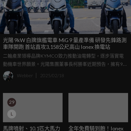
光陽 9kW 白牌旗艦電車 MiG 9 量產準備 研發先鋒路測
車隊開跑 首站直攻3,158公尺高山 Ionex 換電站
二輪產業領導品牌KYMCO致力推動油電轉型，逐步落實電
動機車世界願景。光陽集團董事長柯勝峯近期預告，擁有9.0
kW 強悍動能的Ionex 全新白牌旗艦電動機車 MiG 9 將於Q1
Webber
2025/02/18
量產上市，今日在高雄光陽總廠由技術人員組成的一支
「Ionex MiG9 研發先鋒路測」車隊，特別從高雄為出發展開
遠征，首站就安排攻頂到「全台最高電動機車換電站Ionex 合
29
歡山遊客中心站」
L
馬牌噴射、10.1匹大馬力
全年免費騎到飽！Ionex