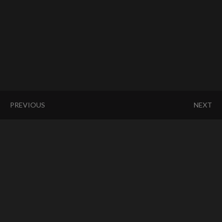
PREVIOUS
NEXT
1
2
3
4
KYMCO
YAMAHA
APRILIA
SYM
SUZUKI
BENELLI
AEON
HONDA
BMW
PGO
KAWASAKI
DUCATI
HARLEY-
DAVIDSON
HUSQVARNA
MOTO
GUZZI
MV
AGUSTA
TRIUMPH
KTM