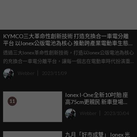
KYMCO三大革命性創新技術 打造充換合一車電分離
平台 以Ionex公版電池為核心 推動跨產業電動車生態聯
盟
透過三大Ionex革命性創新技術，打造以Ionex公版電池為核心
的充換合一車電分離平台，讓每一個志在電動車時代扮演重
要角色的企業，都能透過Ionex的完整技術解決方案，共同在
Webber
2023/11/09
Ionex Open Consortium跨產業電動車生態聯盟的平台上，為
每一個追求地球永續的消費者、企業與政府，提供平價、便
Ionex I-One全新10吋胎 座
利、永續的電動出行。
11
高75cm更親民 新車登場、
基隆市民免費騎Ionex 雙電
Webber
2023/10/04
池S6 Rex符合資格 免費騎
回家！
九月「好市成雙」 Ionex 光