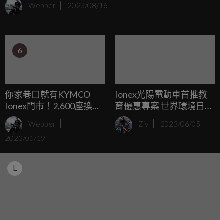
Webber
2023/08/16
（8/16）KYMCO再度推出價值破10,000元的全新優惠，包
含LIKE COLOMBO/S、大地名流兩款，同時Ionex電動車也有
價值超過6,000元的優惠活動開跑。
6
你家巷口就有KYMCO
Ionex光陽電動車首推教
Ionex門市！2,600座換電
育優惠專案 世界環境日邀
站「全台最強」目標提前
師生教職人士挺綠能 連續
Webber
Ziv
2023/06/05
達成！全台最高換電站 讓
7個月穩居亞軍寶座 暑假
2023/06/19
你攻頂武嶺不怕沒電
旺季前夕率先開戰
L