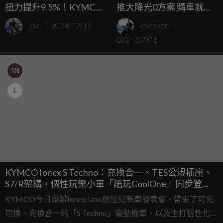
扭力提升9.5%！KYMCO
推大降光0方案 購車就享
大地名流 2.0 新車發表，
「0元哩多惠」ｘ0元交車
Ziv
2024/10/15
Webber
Ionex優惠資費全新推
ｘ分期0利率 三大優惠搶
2024/07/01
出！
攻購車旺季
18
L
KYMCO Ionex S Techno：充換合一、TES公規插座、
S7/R架構，個性玩樂小車「酷玩CoolOne」同步登
場！
KYMCO今日舉辦Ionex Uno創世紀新車發表會，帶來了可充
可換、充換合一的「S Techno」電動機車，以及主打個性化