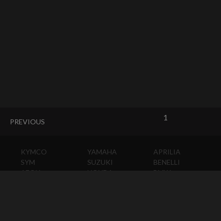
1
PREVIOUS
KYMCO
YAMAHA
APRILIA
SYM
SUZUKI
BENELLI
AEON
HONDA
BMW
PGO
KAWASAKI
DUCATI
HARLEY-
DAVIDSON
HUSQVARNA