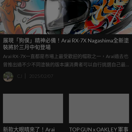
展現「狗僕」精神必備！Arai RX-7X Nagashima全新塗
裝將於三月中旬登場
Arai RX-7X一直都是市場上最受歡迎的帽款之一，Arai過去也
曾推出過不少不同塗裝的版本讓消費者可以自行挑選自己最
喜歡的風格。Arai在2024年大阪車展上亮相了他們與參與多
CJ
2025/02/07
項職業賽事的日本車手長島哲太(Tetsuta Nagashima)合作設
計的帽款，趕快來帶大家看看這款帽型有哪些特色吧！
新款大眼睛來了！Arai
TOP GUN x OAKLEY 軍事