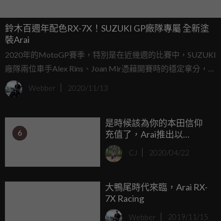
鈴木百週年配色RX-7X！SUZUKI GP廠隊專屬 全新塗
裝Arai
2020年的MotoGP賽季，特別是在近幾週的比賽中，SUZUKI
廠隊兩位車手Alex Rins、Joan Mir憑藉開賽時的穩定拿分，加
上近期的強勢表現站上頒獎台，為自己奪得大量鎂光燈，也
Webber
2020/11/13
讓SUZUKI廠隊再度站上巔峰。為了呼應今年特殊的100週年
塗裝，Arai也與SUZUKI廠隊共同展示特別版本的RX-7X！
是時候該為你的本田信仰
6
充值了，Arai推出以
CBR1000RR-R為配色的
CJ
2020/04/22
「RX-7X Honda CBR」！
大鴨尾時代來臨，Arai RX-
7X Racing
Webber
2019/11/15