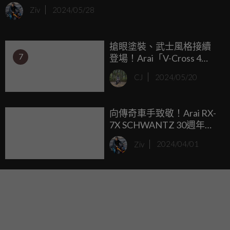
賽，倍耐力 DIABLO™ Superbike 又一次在這條位於
Ziv
2024/05/28
Montmelò 的賽道刷新包含正賽最速等各時段紀錄，當然，正
賽的總時間也再次被縮短。
搶眼塗裝、武士風格接續
7
登場！Arai「V-Cross 4
Battle」、「RX-7X
CJ
2024/05/20
PEDROSASHOGUN」即將
上市
向傳奇車手致敬！Arai RX-
7X SCHWANTZ 30週年紀
念塗裝五月登場
Ziv
2024/04/01