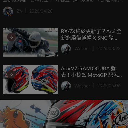
包可能又要面臨一場嚴峻的考驗了。Arai 近日正式發表了以
Ziv
2026/04/28
旗艦帽款 RX-7X 為基礎的全新限定版「RX-7X OGURA
TRACKHOUSE」，這款帽子的設計來源正是小椋藍在 2025
RX-7X終於更新了？Arai 全
年日本大獎賽（Japanese GP）所配戴的特殊紀念塗裝，完整
6
新旗艦街道帽 X-SNC 發
將這位天才車手的「和風」信仰完美移植。
表，比 RX-7X 更輕更通風
Webber
2026/03/23
Arai VZ-RAM OGURA 發
6
表！小椋藍 MotoGP 配色
首度登上 3/4 安全帽
Webber
2025/05/06