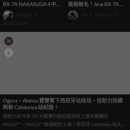
RX-7X NAKASUGA 4 中須
風格聯名！Arai RX-7X
賀克行 安全帽塗裝新登場
MAVERICK OAKLEY 重
Webber
Ziv
2024/11/27
磅亮相
2024/12/24
31
L
Ogura、Alonso 雙雙奪下西班牙站桂冠，倍耐力持續
刷新 Catalunya 站紀錄！
倍耐力在今年 GP 大獎賽的破紀錄旅程上週末繼續在
Moto2™、Moto3™ 兩個組別上演！西班牙 Catalunya 站大獎