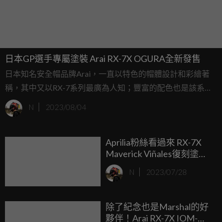
日本GP選手專屬塗裝 Arai RX-7X OGURA全新發售
日本知名安全帽品牌Arai，一直以特色的帽體設計和彩繪著
稱，其中又以RX-7系列最廣為人知；豐富的配色也是該系列
最大的特色之一，透過個性化的造型與塗色，以及與
N
2023/08/04
MotoGP賽事車手的聯名，成為車友們口中津津樂道的「R
帽」系列。
Aprilia粉絲看過來 RX-7X
Maverick Viñales復刻塗裝
即將登場
N
2023/07/28
除了紀念也是Marshal的好
夥伴！Arai RX-7X IOM-