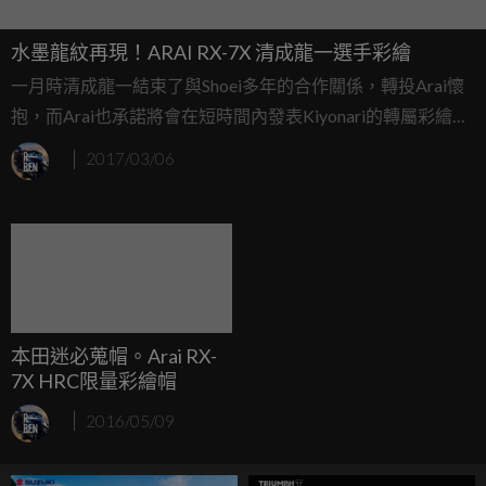
水墨龍紋再現！ARAI RX-7X 清成龍一選手彩繪
一月時清成龍一結束了與Shoei多年的合作關係，轉投Arai懷
抱，而Arai也承諾將會在短時間內發表Kiyonari的轉屬彩繪，
事隔不到一個月，清成龍一就戴著全新的RX-7X登上了鈴鹿
2017/03/06
賽道，現在就讓我們一起來看看Arai是如何詮釋這經典的水
墨龍紋吧...
本田迷必蒐帽。Arai RX-
7X HRC限量彩繪帽
2016/05/09