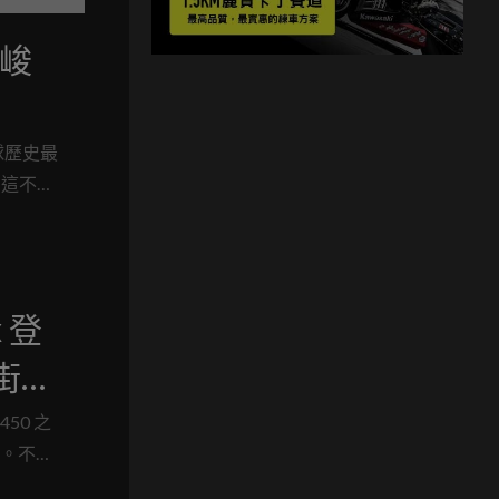
婁峻
球歷史最
，這不僅
找到一個
x 登
街車
 450 之
注。不過
d 顯然聽