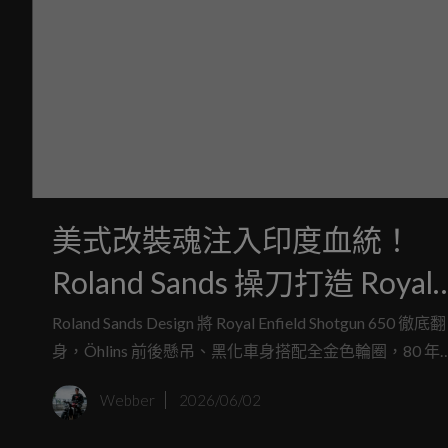
美式改裝魂注入印度血統！
Roland Sands 操刀打造 Royal
Enfield「Reload 650」，
Roland Sands Design 將 Royal Enfield Shotgun 650 徹底翻
身，Öhlins 前後懸吊、黑化車身搭配全金色輪圈，80 年
Öhlins 懸吊、金輪圈霸氣亮相
街頭戰士風格完全進化。
Webber
2026/06/02