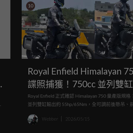
10
Royal Enfield Himalayan 7
諜照捕獲！750cc 並列雙
可調懸吊，預估 2026 年
Royal Enfield 正式確認 Himalayan 750 量產版規格
代
並列雙缸輸出約 55hp/65Nm，全可調前後懸吊、
進階冒險市場
煞，TFT 儀表整合 Google Maps，預計 2026 年
Webber
2026/05/15