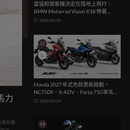
當協和號客機決定在陸地上飛行：
BMW Motorrad Vision K18 帶著
1800c.c. 直六心臟優雅落地
2026/05/18
12
L
Honda 2027 年式色款更新啟動，
NC750X、X-ADV、Forza 750 率先登
期馬力
場
2026/07/29
尖的海外攝
14