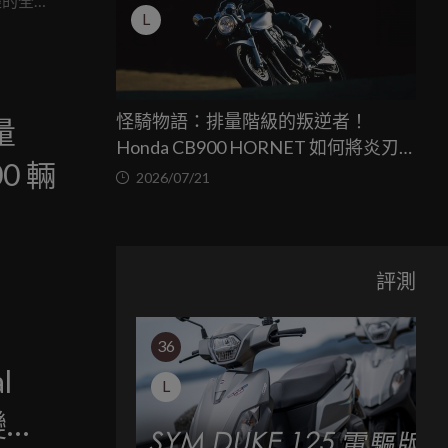
經的全新
L
實了這台
怪騎物語：排量階級的叛逆者！
限量
Honda CB900 HORNET 如何將炎刃
0 輛
之心塞進輕檔骨架
2026/07/21
評測
36
l
L
變色