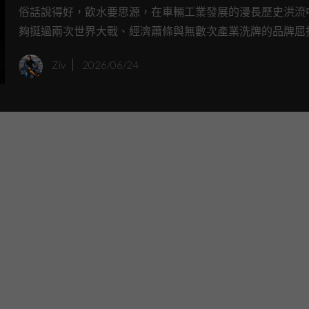
塗裝 Classic 650 125週年紀念
俗話說得好，飲水要思源，在車輛工業發展的漫長歷史洪流
夠挺過兩次世界大戰、經濟蕭條與無數次產業洗牌的品牌屈
月歐洲開賣
數。而作為全球歷史最悠久、且從未中斷生產的機車品牌，Ro
Ziv
2026/06/24
Enfield 在今年迎來了極具里程碑意義的 125 週年。