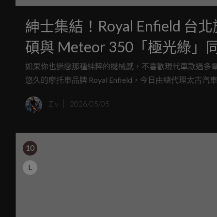
紳士集結！Royal Enfiel
碩與 Meteor 350「極光綠
如果你也迷戀那種純粹的機械感，不喜歡現代車款過多
悠久的摩托車品牌 Royal Enfield，今日由總代
是品牌在台灣的第三間門市，更象徵著這股百年復古浪
Ziv
2026/05/05
充滿溫度的機械避風港。
10
L