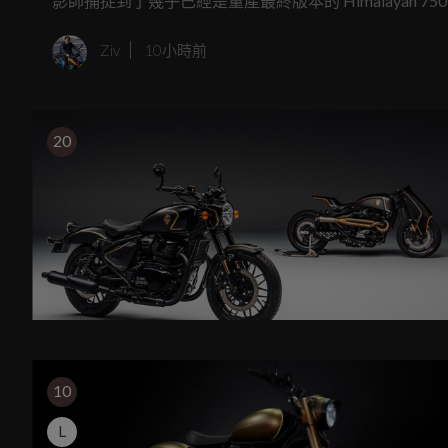
影師捕捉到了幾乎已經是量產最終版本的 Himalayan
多功能冒險車，如今終於以極具成熟度的姿態現身。連 Royal En
Ziv
10小時前
750cc 雙缸新車的存在，並預告準備在今年底的義大利米蘭
20
10
L