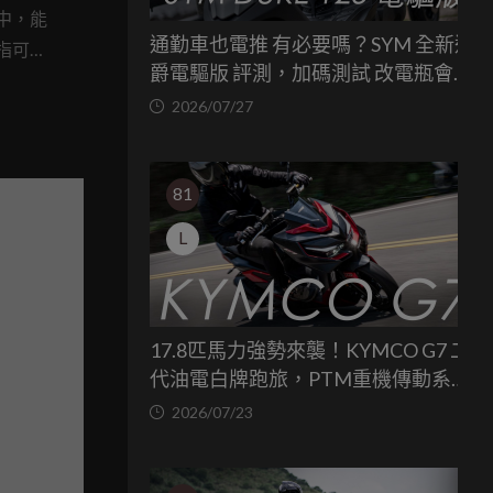
版八
中，能
通勤車也電推 有必要嗎？SYM 全新迪
指可
爵電驅版 評測，加碼測試 改電瓶會更
yal
省油嗎？
2026/07/27
81
L
17.8匹馬力強勢來襲！KYMCO G7 二
代油電白牌跑旅，PTM重機傳動系統
與8公斤減重的操控饗宴
2026/07/23