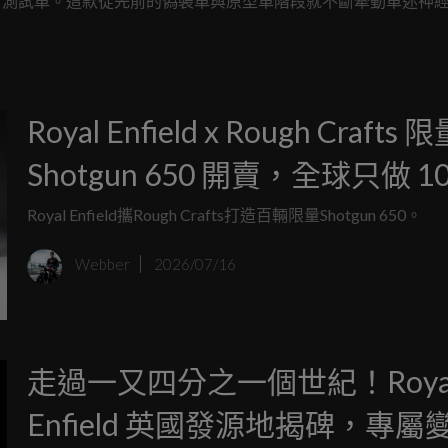
 750 測試車。這款從先前的偽裝車與原型車階段就不斷牽動車迷神
field 執行長 B. Govindarajan 都在近期的訪談中親口證
 EICMA 車展上大放異彩！
Royal Enfield x Rough Crafts 
Shotgun 650 開賣，全球只做 10
Royal Enfield攜Rough Crafts打造百輛限量Shotgun 650。
Webber
2026/07/16
走過一又四分之一個世紀！Roya
Enfield 英國發源地揭碑，專屬