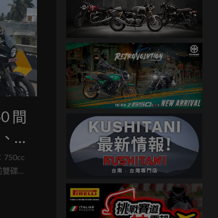
50 間
缸、
底挑戰
：750cc
前雙碟
底亮相。