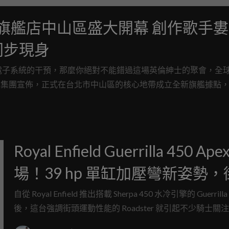
d 台北旗艦店中山區盛大開幕 創作歌手
」同步現身
電子系統的干預，那麼你絕對不能錯過這場英倫紳士的聚會，全
理太古汽車集團宣佈，正式在台北市中山區的核心地帶成立全新旗艦據點
潮正式進軍台北鬧區，要讓都會騎士們在繁忙的工作之餘，也能
Royal Enfield Guerrilla 450 Ape
場！39 hp 單缸加壓彎新姿勢，
變得更衝
自從 Royal Enfield 推出搭載 Sherpa 450 水冷引擎的 Guerrilla
後，這台強調街頭運動性能的 Roadster 就引起不少騎士關
對於那些覺得標準版「還不夠戰鬥」的朋友們，Royal Enfiel