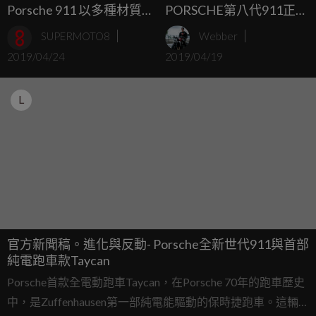
Porsche 911 以多種材質
PORSCHE第八代911正式
製成 更輕盈、更穩定。
在台亮相
SUPERMOTO8
Webber
911 Cabriolet 採全新複合
2019/04/24
2019/04/19
組件
L
官方新聞稿。進化與反動- Porsche全新世代911與首部
純電跑車款Taycan
Porsche首款全電動跑車Taycan，在Porsche 70年的跑車歷史
中，是Zuffenhausen第一部純電能驅動的保時捷跑車。這輛