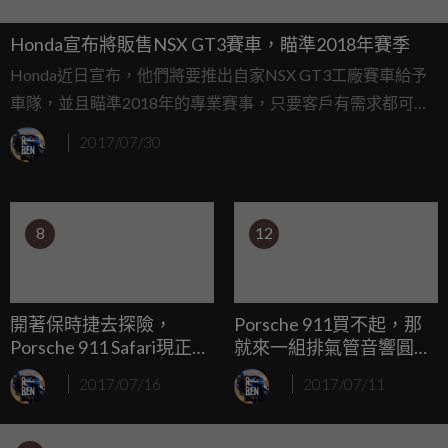
Honda宣布將販售NSX GT3賽車，瞄準2018年賽季
Honda近日宣布，他們將要推出自家NSX GT3工廠賽車給予
車隊，並且瞄準2018年的專業賽事，只要客戶有需求都可以
與原廠下訂，這絕對會帶給賽事更高的精采度，以NSX市售
2017/07/30
車現況來看，轉換賽道絕對有很高的競爭力。
8
12
開著保時捷去探險，
Porsche 911買不起，那
Porsche 911 Safari現正熱
就來一組排氣管音響圓夢
賣中
吧！
2017/07/16
2017/07/11