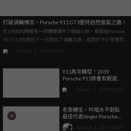
打破渦輪傳言，Porsche 911 GT3堅持自然進氣之路！
在2月初的時候有一項傳聞讓不少粉絲心碎，那就是Porsche
911 GT3也將在下一代走向了渦輪之路，這對於不少忠實的
Porsche迷來說相當扼腕，畢竟大排氣量自然進氣的美好是一
Dickson
2018/02/13
種夢想，就算渦輪可以創造出再高的馬力，似乎還是很難填
補自然進氣的那種迷人魅力，不過現在大家不用擔心，因為
911再次轉型！2019
這項謠言已經打破，911 GT3將維持自然進氣之路！
Porsche 911將會有輕度油
電混合系統
Dickson
2018/01/25
老車轉生，吟唱水平對臥
6
最佳代表Singer Porsche
911
Webber
2017/12/07