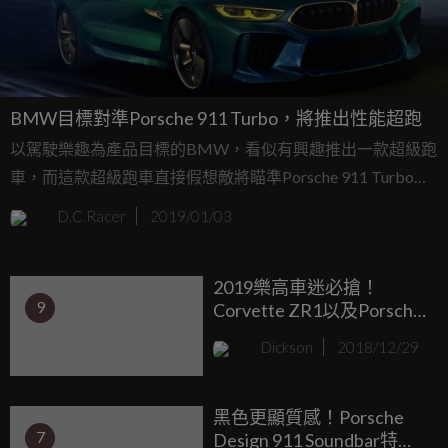
BMW目標對準Porsche 911 Turbo，將推出性能超跑
以駕駛樂趣為產品目標的BMW，看似有興趣推出一款超級跑
車，而這款超級跑車直接假想敵將瞄準Porsche 911 Turbo與
McLaren 570S等性能指標。而部分車迷朋友認為會是i8的接
D.C.Racer
2019/01/03
替車款，但據消息指出，原廠尚未對於它是接替誰又或者它
是誰的新世代車款說明，M部門將會運用一切資源打造這款
2019樂高車迷必搶！
超級跑車。
9
Corvette ZR1以及Porsche
911 RSR！
Dickson
2018/12/29
黑色更顯質感！Porsche
7
Design 911 Soundbar特仕