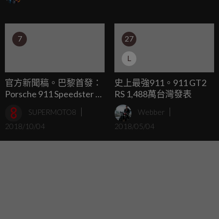
場，舉辦了盛大的慶祝活動，現場除了展有相當稀有的911全
系列車款之外，今日的活動上，台灣保時捷更是宣布了全新
的Porsche 911 GT3 RS的正式抵台販售！
7
27
L
官方新聞稿。巴黎首發：
史上最強911。911 GT2
Porsche 911 Speedster 即
RS 1,488萬台灣發表
將進入生產階段
SUPERMOTO8
Webber
2018/10/04
2018/05/04