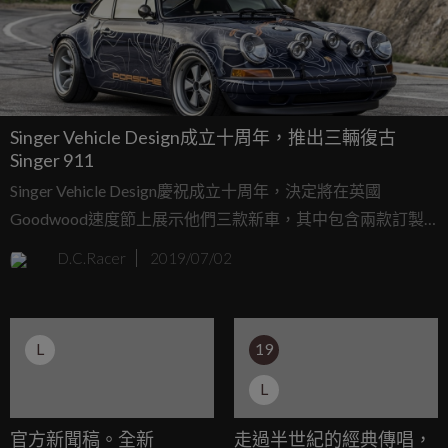
Singer Vehicle Design成立十周年，推出三輛復古
Singer 911
Singer Vehicle Design慶祝成立十周年，決定將在英國
Goodwood速度節上展示他們三款新車，其中包含兩款訂製
Singer 911以及一款名為Dynamics and Lightweight
D.C.Racer
2019/07/02
Study(DLS)的測試車。Singer在老保時捷圈子中有著莫大名
氣，他所改出來的老911都可稱之為夢幻逸品，比起新車帶來
更強大魅力以及收藏價值。
L
19
L
官方新聞稿。全新
走過半世紀的經典傳唱，