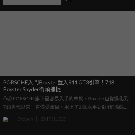
PORSCHE入門Boxster置入911 GT3引擎！718
Boxster Spyder街頭捕捉
作為PORSCHE旗下最容易入手的車款，Boxster自從進化到
718世代以來一直備受矚目，用上了2.0L水平對臥4缸渦輪增
壓引擎，均衡的表現受到許多車迷喜愛，雖然是PORSCHE的
Dickson
2017/11/22
入門款，但卻有著相當迷人的風采，現在更加性能化的718
Spyder即將出現！用上的還在911 GT3的引擎！