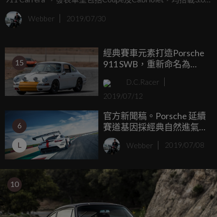
升水平對臥六缸雙渦輪增壓引擎，最大動力達到
Webber
2019/07/30
283kW（385 PS）。Carrera作為911車系入門車款，全新世
代相較前代動力增加11 kW（15 PS），新世代科技配備媲美
經典賽車元素打造Porsche
911 Carrera S車型，包含高科技內裝如10.9吋觸控顯示螢幕與
15
911 SWB，重新命名為
先進駕駛輔助系統，如保時捷濕地模式，確保在濕滑地面上
911K
的行駛安全性。
D.C.Racer
2019/07/12
官方新聞稿。Porsche 延續
6
賽道基因採經典自然進氣
引擎 全新911 RSR 問鼎冠
L
Webber
2019/07/08
軍
10