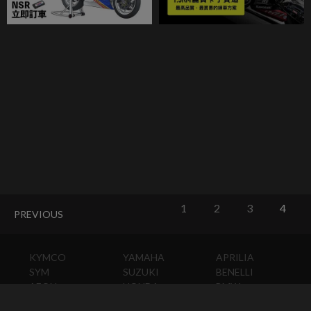
1
2
3
4
PREVIOUS
KYMCO
YAMAHA
APRILIA
SYM
SUZUKI
BENELLI
AEON
HONDA
BMW
PGO
KAWASAKI
DUCATI