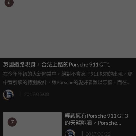
6
英國道路現身，合法上路的Porsche 911 GT1
在今年年初的大新聞當中，絕對不會忘了911 RSR的出現，那
中置引擎的特別設計，讓Porsche的愛好者難以忘懷，而在90
年代中期，也有中置引擎的911出現，那就是在利曼賽場上的
2017/05/08
冠軍GT1，當時Porsche還特製了少量的道路用車－911 GT1
Straßenversion，不過這輛車並不是當時販售的道路版本，而
輕鬆擁有Porsche 911 GT3
是一輛純種的賽車，只是它被改裝成可以合法上路的街道用
7
的天籟咆嘯。Porsche
車。
Design 911 Soundbar藍牙
2017/03/22