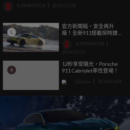
即將推動保時捷邁入跑車性能的嶄新境界的純電動車，將於
SUPERMOTO8
2019/03/28
今年9月進行全球首演。台灣保時捷於2018年底推出
「Porsche全新純電跑車Taycan 預購專案」後，於5個月內接
官方新聞稿。安全再升
獲近500張訂單。全新Porsche Taycan首批新車預計於2020年
L
級！全新911搭載保時捷濕
開始交車給台灣顧客，體驗最純粹的Porsche E-Performance
地模式
新世代動力科技。
SUPERMOTO8
2019/02/27
12秒享受陽光，Porsche
6
911 Cabriolet率性登場！
Dickson
2019/01/09