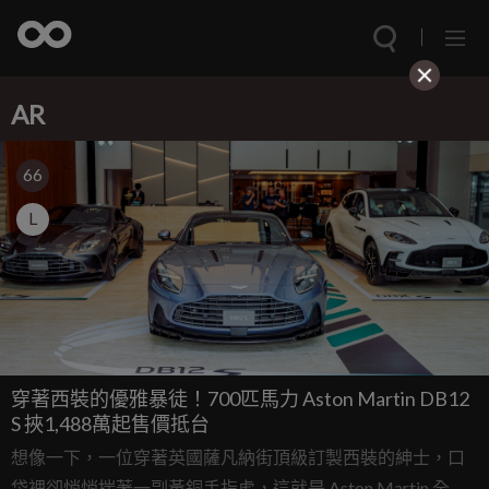
AR
66
L
穿著西裝的優雅暴徒！700匹馬力 Aston Martin DB12
S 挾1,488萬起售價抵台
想像一下，一位穿著英國薩凡納街頂級訂製西裝的紳士，口
袋裡卻悄悄揣著一副黃銅手指虎，這就是 Aston Martin 全新