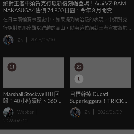
絕對王者中須賀克行最新復刻帽登場！Arai VZ-RAM
NAKASUGA4 售價 74,800 日圓，今年 8 月開賣
在日本兩輪賽事歷史中，如果提到統治級的表現，中須賀克
行絕對是那座難以跨越的高山，隨著這位絕對王者宣布將於
本賽季結束後高掛皮衣，安全帽大廠 Arai 也決定為廣大車迷
Ziv
2026/06/10
送上最具紀念價值的禮物，正式發表全新四分之三帽款 VZ-
RAM NAKASUGA4，這不僅是一頂乘載著傳奇色彩的頂級安
全帽，更是讓車迷能在日常街道上，感受王者之風的絕佳配
11
22
件。
L
Marshall Stockwell III 回
目標幹掉 Ducati
歸：40 小時續航、360 度
Superleggera！TRICK
音效
STAR 啟動 KAWASAKI
Webber
Ziv
2026/06/09
Z900RS 瘋狂渦輪計畫
2026/06/10