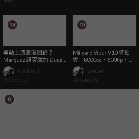
750W 馬達與全地形胖胎，售價約 NT$65,000，定位在長途
通勤與休閒探險市場。
14
10
差點上演浪漫回歸？
Millyard Viper V10 將拍
Marquez 證實續約 Ducati
賣：8000cc、500hp，極
前曾與 Honda 非正式接觸
速可以跑到331km/h的瘋
Webber
Webber
狂二輪作品
2026/06/30
2026/06/29
8