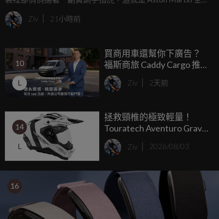
DB12 S 給人的第一印象，承襲了 DB 車系一貫的優雅從容，
Ziv
21小時前
這輛被原廠譽為「Super Tourer」顛峰之作的全新旗艦，在注
入「S」的高性能血液後，不只是一位稱職的長途旅行伴侶，
買商用車還幫你下廣告？
更是一頭隨時準備在柏油路上撕裂空氣的猛獸。
10
福斯商旅 Caddy Cargo 推出
超狂財務專案，不到 90 萬
L
Ziv
2天前
入手歐系最強大肚量神駒
拯救頸椎的極致輕量！
14
Touratech Aventuro Gravel
Carbon 頂級探險帽登場，
L
Ziv
2026/08/03
1500克羽量級身段售價
749 歐元
16