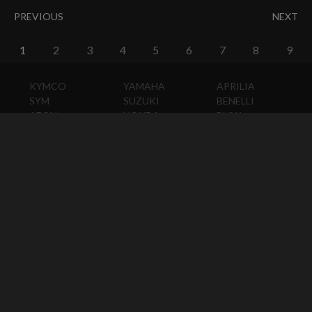
PREVIOUS
NEXT
1
2
3
4
5
6
7
8
9
KYMCO
YAMAHA
APRILIA
SYM
SUZUKI
BENELLI
AEON
HONDA
BMW
PGO
KAWASAKI
DUCATI
HARLEY-
DAVIDSON
HUSQVARNA
MOTO
GUZZI
MV
AGUSTA
TRIUMPH
KTM
VESPA