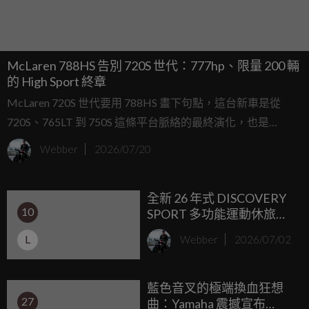
McLaren 788HS 告別 720S 世代：777hp、限量 200 輛
的 High Sport 終章
McLaren 720S 世代要用 788HS 畫下句點，這台新車是從
720S、765LT 到 750S 這條平台脈絡的最終演化，也是
McLaren 史上第三款掛上 High Sport designation 的作品，定
Webber
2026/07/20
位比一般特仕更接近收藏級性能終章。
全新 26 年式 DISCOVERY
10
SPORT 多功能運動休旅
LANDMARK EDITION 限
L
Webber
2026/07/02
定版與 DYNAMIC S 雙車型
登場
藍色音叉的極端換血狂想
27
曲：Yamaha 震撼宣布