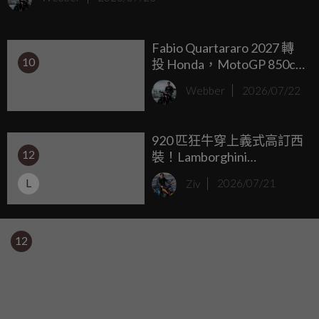
其實有一大段風洞開發工程。
Fabio Quartararo 2027 轉
10
投 Honda，MotoGP 850cc
新世代添震撼
Webber
2026/07/22
920 匹狂牛穿上義式高訂西
12
裝！Lamborghini
Temerario Ad Personam 特
L
Ziv
2026/07/21
仕雙虎將化身「行動設計
草圖」
12