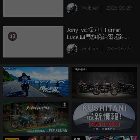
道競速 全新金卡納體驗免
Webber
2026/05/29
費解鎖
Jony Ive 操刀！Ferrari
18
Luce 四門旗艦純電超跑正
式亮相，四馬達 1050hp、
Webber
2026/05/27
0-100km/h 2.5秒，約
NT$2,400萬起