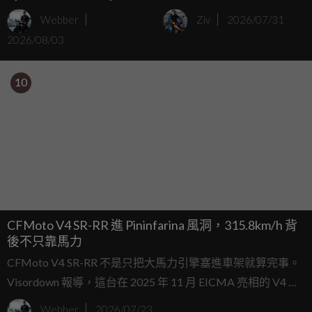
Diablo」限量複刻帽
年YAMAHA RZ250復刻
Webber
Ziv
2026/07/31
外裝套件
2026/08/03
10
CFMoto V4 SR-RR 進 Pininfarina 風洞，315.8km/h 背
後不只靠馬力
CFMoto V4 SR-RR 不是只把大馬力引擎塞進車架就算完事。
Visordown 報導，這台在 2025 年 11 月 EICMA 亮相的 V4 超
跑概念車，之所以能在 2026 年 6 月跑出 315.82km/h，背後
Webber
2026/07/23