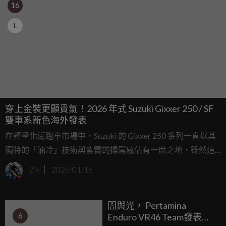
16
L
穿上金裝更顯貴氣！2026 年式 Suzuki Gixxer 250 / SF
雙車系新色海外發表
在輕量化街跑車市場中，Suzuki 的 Gixxer 250 系列一直以其
獨特的「油冷」技術與紮實的操駕感佔有一席之地，雖然這
顆引擎在現今水冷怪獸橫行的年代顯得有些老派，但其輕量
Ziv
2026/01/16
化與穩定的輸出的確擄獲不少硬派玩家的心。 近日印度
Suzuki 正式發布了 2026 年式的 Gixxer 250 與 Gixxer SF
闇與光， Pertamina
250，雖然硬體規格沒有變動，但換上了極具質感的全新配
6
Enduro VR46 Team發表
色，試圖在視覺上帶給消費者更多新鮮感。