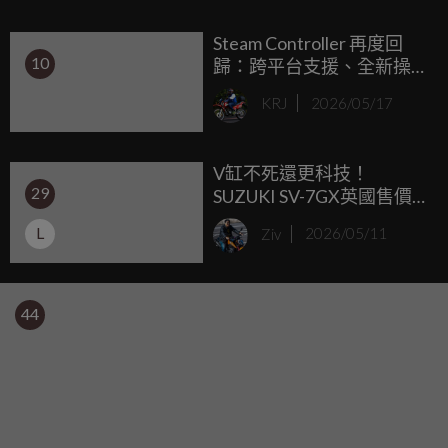
Steam Controller 再度回
10
歸：跨平台支援、全新操
控體驗
KRJ
2026/05/17
V缸不死還更科技！
29
SUZUKI SV-7GX英國售價
公開，滿配電控加進退快
L
Ziv
2026/05/11
排，台灣售價預測40萬有
找？
44