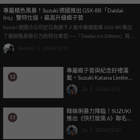
專屬橘色風暴！Suzuki 德國推出 GSX-8R「Daidai-
Iro」雙特仕版，最高升級蠍子管
Suzuki 德國分公司近日為旗下人氣中量級跑車 GSX-8R 推出
了兩款極具吸引力的特仕車型——「Daidai-Iro Edition」與
「Daidai-Iro Power Edition」。「Daidai-Iro」在日文中即為
Webber
2026/03/12
「橘色」之意，這兩款特仕車皆換上了亮眼的「Glass Blaze
Orange（玻璃火焰橘）」專屬塗裝，與 2026 年式的常規車
專屬蠍子管與紀念好禮滿
色做出鮮明區隔。除了吸睛外觀，原廠更奉上了誠意滿滿的
12
載。Suzuki Katana Limited
升級配件！
Edition 限量 45 台登場，
Ziv
2026/03/11
But，只有德國能擁有！
韓蛛俐暴力降臨！SUZUKI
11
推出《快打旋風 6》聯名版
Hayabusa 噴發惡女本色
Ziv
2026/03/10