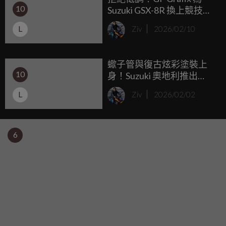
10
Suzuki GSX-8R 換上競技新
公升超大「假油箱」置物空間的 ACROSS (GSX250F) 就此誕
衣，讓你的 8R 更有工廠賽
生。
L
Ziv
2026/02/10
車味
蠍子管與復古炫彩塗裝上
10
身！Suzuki 奧地利推出
GSX-8S 與 DR-Z4 SM 限量
L
Ziv
2026/02/02
特仕版
6