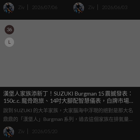
GSX250R 改款規格中國
2027 年式 GN 160，硬派
Ziv
2026/07/06
Ziv
2026/06/03
曝光
經典再進化
36
L
漢堡人家族添新丁！SUZUKI Burgman 15 震撼發表：
150c.c. 龍骨跑旅、14吋大腳配智慧儀表，白牌市場又
一黑馬？
說到 SUZUKI 的大羊家族，大家腦海中浮現的絕對是那大名
鼎鼎的「漢堡人」Burgman 系列，過去這個家族在排氣量上
分工相當明確，從入門的 125、白牌頂點的 200，一路到黃紅
Ziv
2026/05/20
牌的 400 與 650，各自有死忠的擁護者。