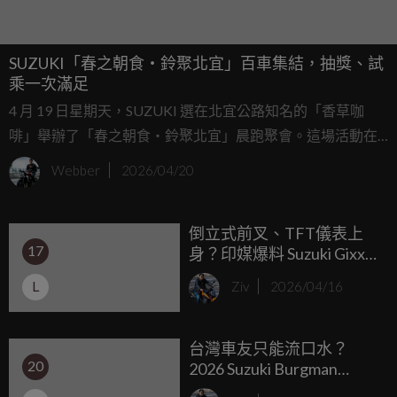
SUZUKI「春之朝食・鈴聚北宜」百車集結，抽獎、試
乘一次滿足
4 月 19 日星期天，SUZUKI 選在北宜公路知名的「香草咖
啡」舉辦了「春之朝食・鈴聚北宜」晨跑聚會。這場活動在
開放報名短短不久就迅速秒殺，當天現場更是集結了超過百
Webber
2026/04/20
位熱血的 SUZUKI 車友共襄盛舉，各型號的 SUZUKI 猛獸場
面相當壯觀。
倒立式前叉、TFT儀表上
17
身？印媒爆料 Suzuki Gixxer
車系有望於 2026 下半年迎
L
Ziv
2026/04/16
來全面大改款！
台灣車友只能流口水？
20
2026 Suzuki Burgman
Street 印度改款發表：車架