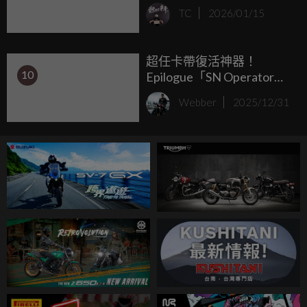
2026年賽季實戰DUCATI
TC
2026/01/15
Desmosedici GP賽車塗
裝！
超任卡帶復活神器！
10
Epilogue「SN Operator」
透明讀卡機：插上 USB-
Webber
2025/12/31
C，Steam Deck 直接讀實
體卡帶