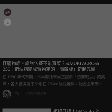
24
L
怪騎物語。誰說仿賽不能買菜？SUZUKI ACROSS
250：把油箱變成置物箱的「隱藏版」奇葩先驅
在 1980 年代末期，日本摩托車界正處於「仿賽戰爭」的高
峰，各大廠牌拼了命地在 250cc 級距堆料，鋁合金車架、高
轉速四缸引擎簡直是標配；但在這股追求絕對速度的洪流
Ziv
2026/03/09
中，SUZUKI 卻掏出了一個腦洞大開的點子：「如果我們把
那台轉速高到嚇人的 GSX-R250，變成一台可以放全罩安全
拒絕低調！GP Grafix 為
帽、騎去買菜也毫無違和感的跑車呢？」於是，這台擁有 25