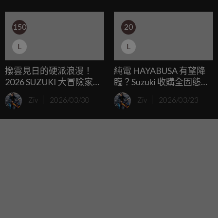
的 Lavender Hill 地方法院。這次他被告的主角並不是什麼超
跑，而是一台高齡 50 歲的經典二行程機車 Suzuki GT750，
150
20
原因竟然是因為這台車在車庫裡「沒買保險」。
L
L
撥雲見日的硬派浪漫！
純電 HAYABUSA 有望降
2026 SUZUKI 大冒險家尖
臨？Suzuki 收購全固態電
石探秘，V-STROM、DR-
池大廠 Kanadevia！
Ziv
2026/03/30
Ziv
2026/03/23
Z 一同征服迷霧迎向暖陽