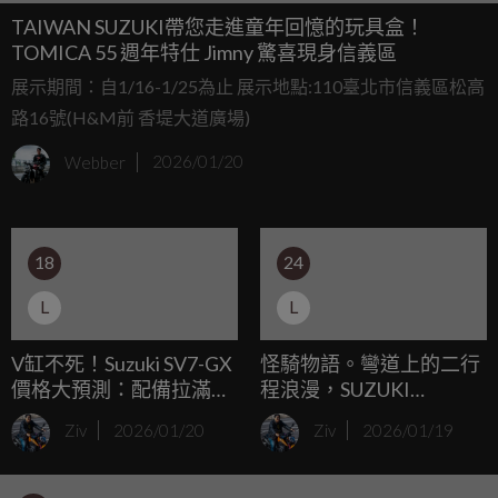
TAIWAN SUZUKI帶您走進童年回憶的玩具盒！
TOMICA 55 週年特仕 Jimny 驚喜現身信義區
展示期間：自1/16-1/25為止 展示地點:110臺北市信義區松高
路16號(H&M前 香堤大道廣場)
Webber
2026/01/20
18
24
L
L
V缸不死！Suzuki SV7-GX
怪騎物語。彎道上的二行
價格大預測：配備拉滿的
程浪漫，SUZUKI
650 跨界跑旅會比 800 級
RGV250Γ VJ22A：右側雙
Ziv
2026/01/20
Ziv
2026/01/19
距還貴嗎？
出排氣管與海鷗搖臂的絕
美熟成！