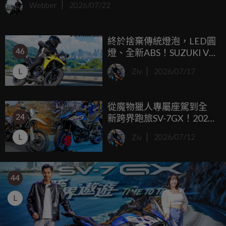
Webber
2026/07/22
終於捨棄傳統燈泡，LED圓
46
燈、全新ABS！SUZUKI V-
Strom 250 2026年式68.5萬
L
Ziv
2026/07/17
日圓登場
從魔物獵人專屬座駕到全
24
新跨界跑旅SV-7GX！2026
國際重型機車展SUZUKI展
L
Ziv
2026/07/12
區亮點解析
44
L