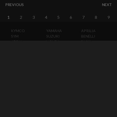
PREVIOUS
NEXT
1
2
3
4
5
6
7
8
9
KYMCO
YAMAHA
APRILIA
SYM
SUZUKI
BENELLI
AEON
HONDA
BMW
PGO
KAWASAKI
DUCATI
HARLEY-
DAVIDSON
HUSQVARNA
MOTO
GUZZI
MV
AGUSTA
TRIUMPH
KTM
VESPA
ABOUT