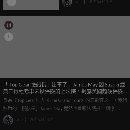
L
Ziv
2026/04/08
強化還能吞下全罩安全帽
14
L
「 Top Gear 慢船長」出事了！James May 因 Suzuki 經
典二行程老車未投保險鬧上法院，揭露英國超硬保險
法規
身為《Top Gear》與《The Grand Tour》的三劍客之一，我們
熟悉的「慢船長」James May 竟然也會跟法院扯上關係，而
且原因絕對不是因為超速。這位高齡 63 歲、以熱愛老車與慢
Ziv
2026/04/02
速駕駛聞名的媒體巨頭，日前被目擊騎著腳踏車出現在倫敦