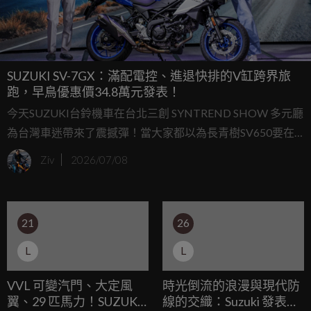
SUZUKI SV-7GX：滿配電控、進退快排的V缸跨界旅
跑，早鳥優惠價34.8萬元發表！
今天SUZUKI台鈴機車在台北三創 SYNTREND SHOW 多元廳
為台灣車迷帶來了震撼彈！當大家都以為長青樹SV650要在
嚴苛的環保法規下光榮退役時，SUZUKI直接給了我們一個大
Ziv
2026/07/08
驚喜：「全新跨界旅跑SV-7GX」正式登台。
21
26
L
L
VVL 可變汽門、大定風
時光倒流的浪漫與現代防
翼、29 匹馬力！SUZUKI
線的交織：Suzuki 發表