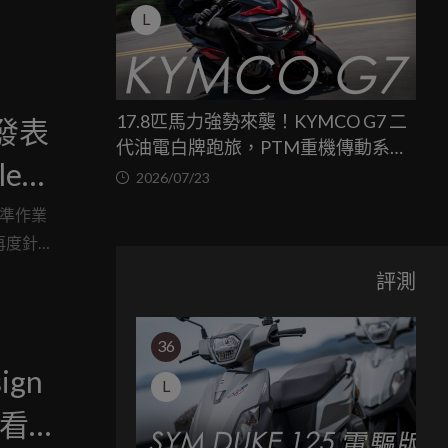
L
17.8匹馬力強勢來襲！KYMCO G7 二
 發表
代油電白牌跑旅，PTM重機傳動系統
le
與8公斤減重的操控饗宴
2026/07/23
標準作業
再度針對
合金尾段，
評測
 V2 與
擇。
36
gn
L
看