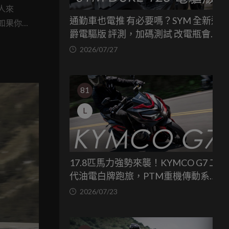
人來
通勤車也電推 有必要嗎？SYM 全新迪
如果你
爵電驅版 評測，加碼測試 改電瓶會更
gn 最新
省油嗎？
2026/07/27
81
L
17.8匹馬力強勢來襲！KYMCO G7 二
代油電白牌跑旅，PTM重機傳動系統
與8公斤減重的操控饗宴
2026/07/23