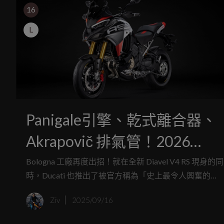
16
L
Panigale引擎、乾式離合器、
Akrapovič 排氣管！2026
Ducati Multistrada V4 RS 海
Bologna 工廠再度出招！就在全新 Diavel V4 RS 現身的同
時，Ducati 也推出了被官方稱為「史上最令人興奮的
發表
Multistrada」——全新 2026 Multistrada V4 RS。這不只
Ziv
2025/09/16
多功能冒險車，它更像是把 Panigale 的靈魂塞進旅行車
裡，直接化身一頭能環遊世界的 Superbike。