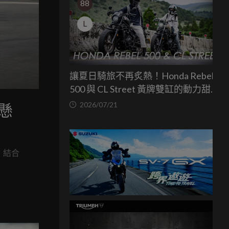
88
L
讓夏日騎旅不再炙熱！Honda Rebel
500 與 CL Street 黃牌雙缸的動力甜蜜
點
2026/07/21
動懸
級，結合