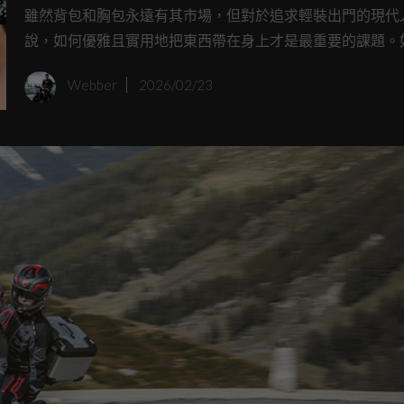
更硬派實用
雖然背包和胸包永遠有其市場，但對於追求輕裝出門的現代
說，如何優雅且實用地把東西帶在身上才是最重要的課題。
早就厭倦了出門總得拎個包包，那麼知名配件品牌 Peak Desi
Webber
2026/02/23
推出的解決方案，絕對會讓你眼睛一亮。