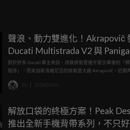
聲浪、動力雙進化！Akrapovič
Ducati Multistrada V2 與 Paniga
V2 專屬鈦合金尾段
對於許多 Ducati 車主來說，改裝排氣管幾乎是交車後的「
程序」，而來自斯洛維尼亞的排氣管大廠 Akrapovič，近期
Ducati 旗下的 V2 動力家族推出了全新的 Slip-On Line 鈦
Ziv
2026/02/23
包含多功能冒險車款 Multistrada V2 以及熱血的仿賽 Panigale
街車 Streetfighter V2 系列，都迎來了專屬的蠍子管升級選
解放口袋的終極方案！Peak Desi
推出全新手機背帶系列，不只好