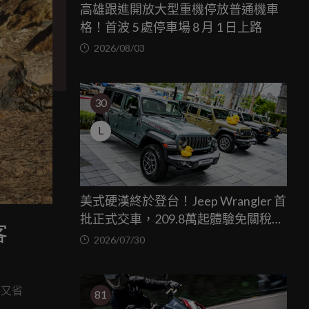
高雄跟進開放大型重機停放普通機車
格！首波 5 處停車場 8 月 1 日上路
2026/08/03
30
L
美式硬漢終於登台！Jeep Wrangler 首
批正式交車，209.8萬起體驗免關稅越
客
野魅力
2026/07/30
時又省
81