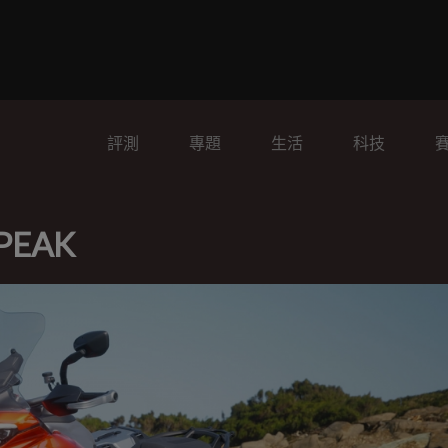
評測
專題
生活
科技
 PEAK