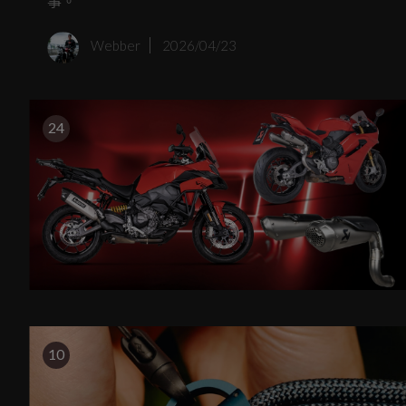
事。
Webber
2026/04/23
24
10