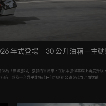
Rally 2026 年式登場 30 公升油箱＋主
Rally，這台被定位為「無盡旅程」旗艦的冒險車，在原本強悍基礎上再度升
子輔助系統，成為一台幾乎能橫越任何地形的公路與越野混血猛獸。