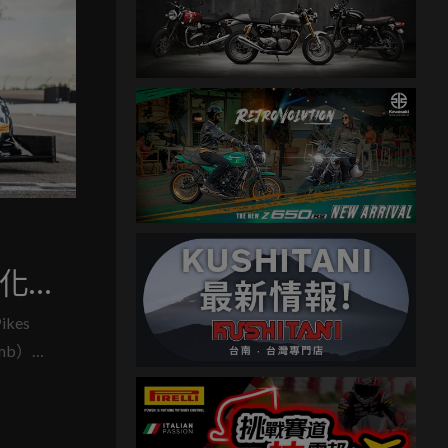
賽化
kes
limb）打
ach-
與市售版
不對外