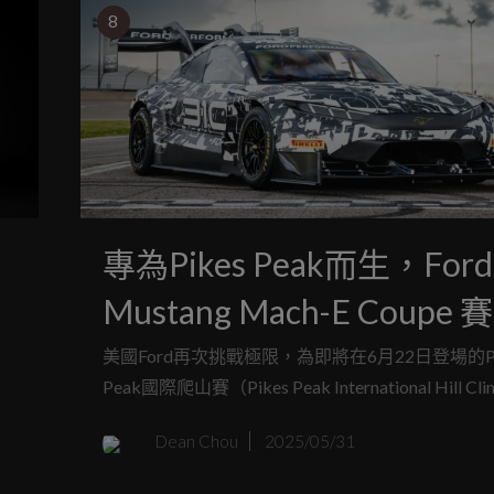
8
專為Pikes Peak而生，Ford
Mustang Mach-E Coupe 
外
完成
美國Ford再次挑戰極限，為即將在6月22日登場的Pi
Peak國際爬山賽（Pikes Peak International Hill C
是
造了一輛近乎瘋狂的全新車款：「Super Mustang M
Dean Chou
2025/05/31
殼
E」。這輛車雖然掛著Mustang Mach-E之名，卻
本有著天壤之別。可惜的是，這款狂暴電動跑車將