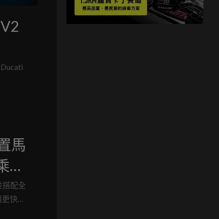
 V2
ucati
 中置馬
騎乘體
，並搭配全
備更快速
。