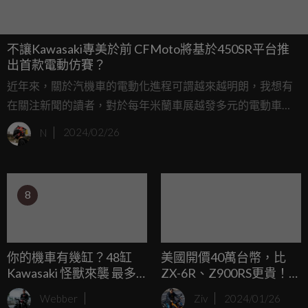
不讓Kawasaki專美於前 CFMoto將基於450SR平台推
出首款電動仿賽？
近年來，關於汽機車的電動化進程可謂越來越明朗，我想有
在關注新聞的讀者，對於每年米蘭車展越發多元的電動車
型，肯定有所感悟；而一向對於消費者市場非常敏銳的中國
N
2024/02/26
新興品牌，絕對不會落於人後，而機車領域中的翹楚—
CFMoto，在最近曝光的專利圖中，透露了未來品牌電動車的
設計藍圖。
8
你的機車有幾缸？48缸
美國開價40萬台幣，比
Kawasaki 怪獸來襲 最多
ZX-6R、Z900RS更貴！
汽缸金氏世界紀錄
2024 Kawasaki Ninja 7 /
Webber
Ziv
2024/01/26
「Tinker Toy」即將拍賣
Z7 Hybrid 海外上市