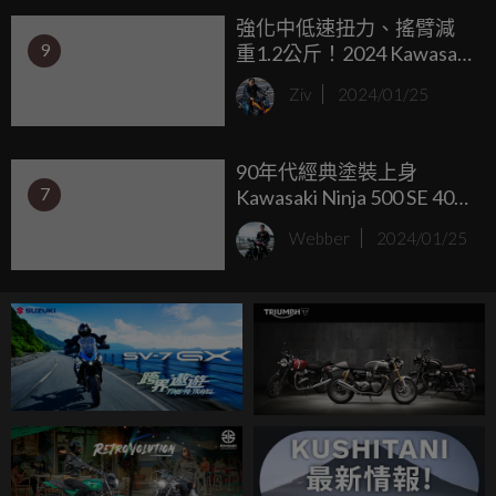
強化中低速扭力、搖臂減
9
重1.2公斤！2024 Kawasaki
KLX230 S/KLX230 SM 北美
Ziv
2024/01/25
發表
90年代經典塗裝上身
7
Kawasaki Ninja 500 SE 40周
年紀念配色北美登場，這
Webber
2024/01/25
不是全家便利商店特仕
車！