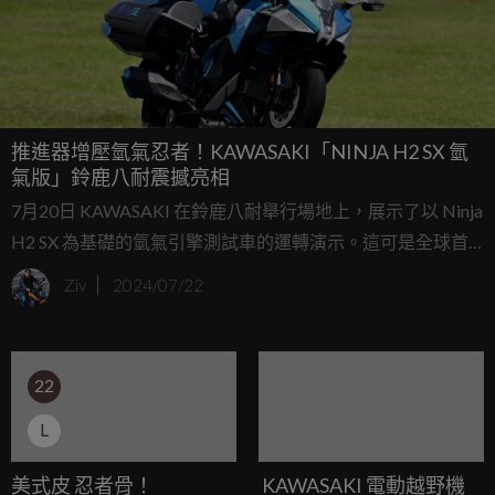
推進器增壓氫氣忍者！KAWASAKI「NINJA H2 SX 氫
氣版」鈴鹿八耐震撼亮相
7月20日 KAWASAKI 在鈴鹿八耐舉行場地上，展示了以 Ninja
H2 SX 為基礎的氫氣引擎測試車的運轉演示。這可是全球首
家量產二輪車廠商公開氫氣引擎摩托車運行的英姿，這次亮
Ziv
2024/07/22
相的氫氣忍者，基於 Ninja H2 SX 改裝而成 (車名尚未確定)，
是 KAWASAKI 正在研發的測試車輛。
22
L
美式皮 忍者骨！
KAWASAKI 電動越野機