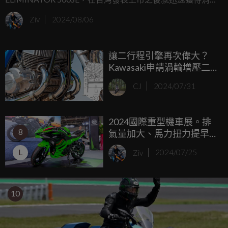
者的喜愛，搭載和NINJA 500同款的451c.c.並列雙缸引擎，
Ziv
2024/08/06
44PS馬力和寬敞的動力平原，給予這台美式巡航車非常暢快
的騎乘樂趣，Kawasaki近日也在歐洲亮相了2025年式的新車
讓二行程引擎再次偉大？
色，最大的亮點就是德國兵在日本首發亮相時的典雅珍珠白
Kawasaki申請渦輪增壓二
再次回歸！
行程引擎專利圖曝光
CJ
2024/07/31
2024國際重型機車展。排
8
氣量加大、馬力扭力提早
爆發！KAWASAKI Ninja
L
Ziv
2024/07/25
500 台灣發表
10