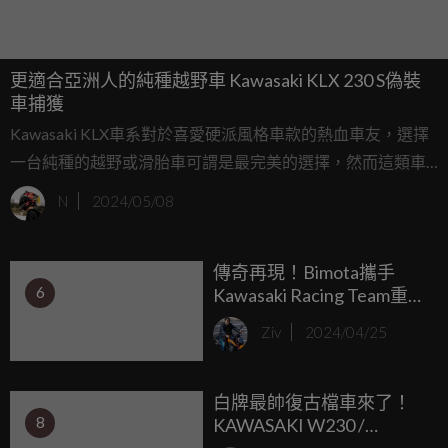
更適合亞洲人的純種越野車 Kawasaki KLX 230 S偽裝
車捕獲
Kawasaki KLX車系對於喜愛硬派風格車款的熱血車友，選擇
一台純種的越野或滑胎車可謂是最完美的選擇，然而這類車
型在市場上的選擇其實不算多元，然而Kawasaki KLX可以算
N
2024/05/08
是其中之一。然而過去的越野車型為了離地高度的設定，對
於許多身材嬌小的亞洲騎士並非那麼友善，因此全新以印度
傳奇再現！Bimota攜手
市場為導向的KLX 230 S便應運而生。
6
Kawasaki Racing Team重返
WSBK賽場
Ziv
2024/04/25
白牌最帥復古檔車來了！
8
KAWASAKI W230 /