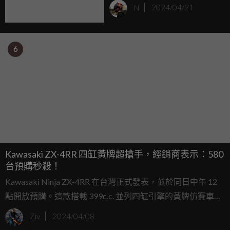
MEGURO S1 秋季海外上市
N
2024/04/21
6
Kawasaki ZX-4RR 四缸黃牌超搶手，經銷商表示：580
台預購秒殺！
Kawasaki Ninja ZX-4RR 在台灣正式發表，並於同日中午 12
點開放預購。這款搭載 399c.c. 並列四缸引擎的黃牌仿賽車
款，在 15 分鐘內就迅速售罄，總計 580 台的 2024 年式配額
Ziv
2024/04/08
全部被搶購一空，此外還有 300 多張的候補訂單。