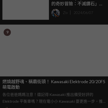
的奇妙冒險：不滅鑽石」
聯名 T-Shirts 強勢登陸
Ziv
2024/06/07
Kawasaki Plaza！
9
燃燒越野魂、稱霸街頭！ Kawasaki Elektrode 20/20FS
萌電啟動
各位爸爸媽媽注意！還記得 Kawasaki 推出備受好評的
Elektrode 平衡車嗎？現在電小小 Kawasaki 要更進一步，推
出可以真正電掣風馳的 Elektrode 20 和 Elektrode 20FS！