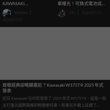
KAWASAKI
車曝光！可換式電池成亮
ELIMINATOR 500SE 比你
點
Webber
KRJ
2024/07/15
想像的還熱血
2024/07/22
致敬經典卻略顯尷尬？Kawasaki W175TR 2025 年式
發表
近日 Kawasaki 在印尼發表了 2025 年式 W175TR，這是一款
主打復古越野風格的輕便摩托車。新車在外觀上延續了