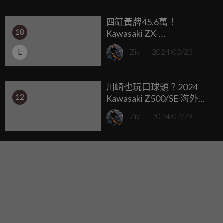
四缸黃牌45.6萬！
18
Kawasaki ZX-
4RR/Eliminator售價公佈，
L
Ziv
2024/03/23
台崎重車大會師齊聚高雄
川崎也玩口球頭？2024
12
Kawasaki Z500/SE 海外上
市
Ziv
2024/02/29