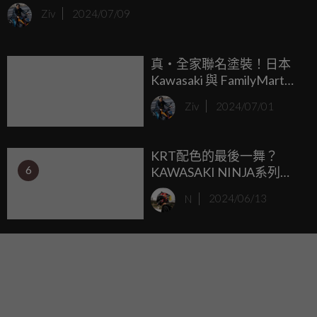
W175 系列的經典造型，同時新年式也針對動力系統和懸吊
Ziv
2024/07/09
設定有小調整，不過 W175TR 的外型，對於台灣車友來說肯
定有種熟悉又陌生的“尷尬感”。
真・全家聯名塗裝！日本
Kawasaki 與 FamilyMart合
作，大獎直接抽「Ninja
Ziv
2024/07/01
ZX-4RR 40週年紀念版」
KRT配色的最後一舞？
6
KAWASAKI NINJA系列
2025年式樣式大更新
N
2024/06/13