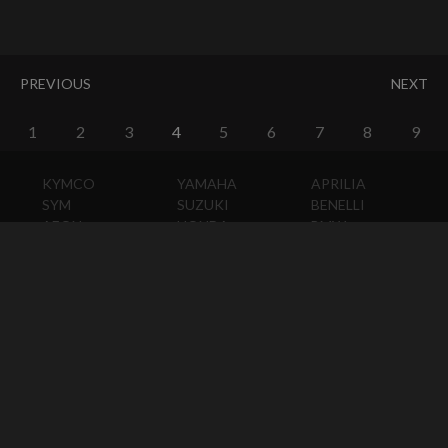
PREVIOUS
NEXT
1
2
3
4
5
6
7
8
9
KYMCO
YAMAHA
APRILIA
SYM
SUZUKI
BENELLI
AEON
HONDA
BMW
PGO
KAWASAKI
DUCATI
HARLEY-
DAVIDSON
HUSQVARNA
MOTO
GUZZI
MV
AGUSTA
TRIUMPH
KTM
VESPA