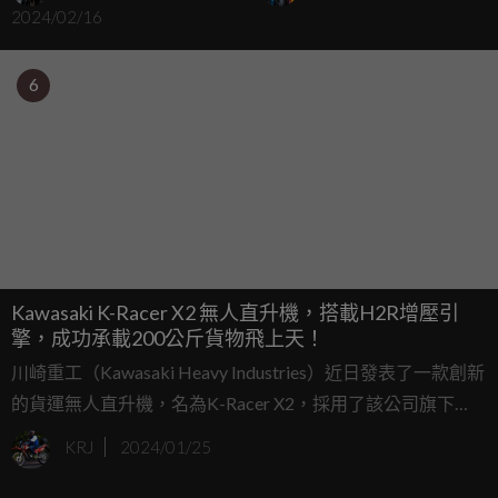
2024/02/16
6
Kawasaki K-Racer X2 無人直升機，搭載H2R增壓引
擎，成功承載200公斤貨物飛上天！
川崎重工（Kawasaki Heavy Industries）近日發表了一款創新
的貨運無人直升機，名為K-Racer X2，採用了該公司旗下
H2R超級摩托車的渦輪增壓發動機，具有驚人的300馬力輸
KRJ
2024/01/25
出。這款無人直升機體積如小型汽車，卻能在空中運送高達
200公斤的重型貨物，打破了日本的國內記錄。