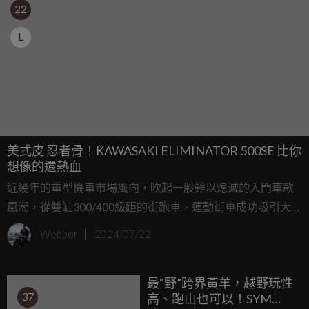
22
L
美式皮 忍者骨！KAWASAKI ELIMINATOR 500SE 比你
想像的還熱血
近幾年的重型機車市場風向，吹起一股難以熄滅的入門車款
風潮，從雙缸300/400級距的街跑車、運動街車成功吸引大量
民眾目光後，美式巡航車款也相繼跟上小排量降低入手門檻
Webber
2024/07/22
的順風車，甚至打頭陣的Honda Rebel在台灣市場更交出亮眼
成績單，本次主角KAWASAKI ELIMINATOR 500SE身為後起
最“野”跨界黃羊，越野玩性
之秀，並直接使用Ninja 400修改而來的雙缸引擎，是否能成
37
高、跑山也可以！SYM
為妳滿足美式夢想的新選擇呢？