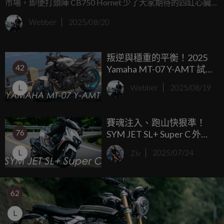
市場，即便打頭陣 CB750 Hornet 少了大家期待的四缸心臟，
但後續的 CB1000 Hornet 可沒讓大家失望，今天的主角是 7
Webber
2025/08/20
月在剛在重機展首度亮相的 CB1000 Hornet SP 究竟這台配備
加滿、換上採用新款 RR 心臟（SC77）的公升級運動街車，
叛逆與穩重的平衡！2025
能激起你心中的四缸熱血魂嗎？
42
Yamaha MT-07 Y-AMT 試
駕 超滿配大改款
L
Webber
2025/08/19
賽魂注入、跑山快狠準！
76
SYM JET SL+ Super C 外
型、動力、操控全面進化
L
Ziv
2025/07/24
62
L