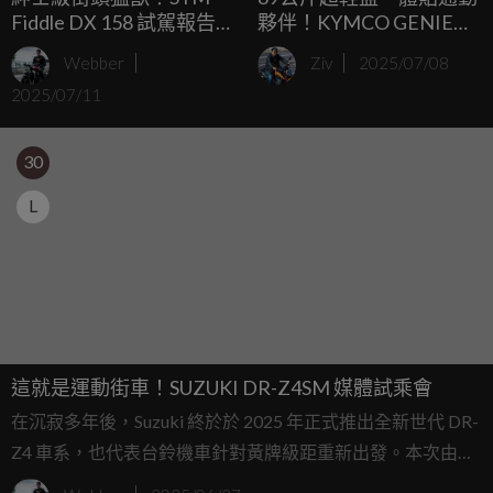
Fiddle DX 158 試駕報告：
夥伴！KYMCO GENIE
風格、性能、實用一次到
115
Webber
Ziv
2025/07/08
位
2025/07/11
30
L
這就是運動街車！SUZUKI DR-Z4SM 媒體試乘會
在沉寂多年後，Suzuki 終於於 2025 年正式推出全新世代 DR-
Z4 車系，也代表台鈴機車針對黃牌級距重新出發。本次由台
灣總代理台鈴機車導入的分別為 DR-Z4S（越野版）與 DR-