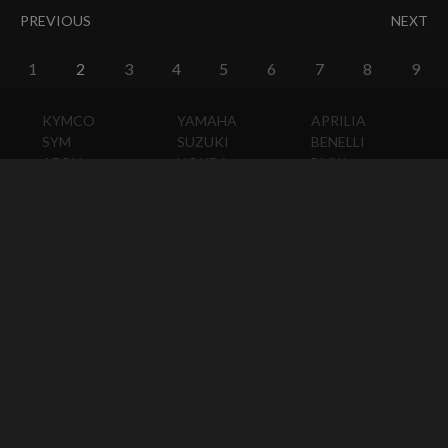
PREVIOUS
NEXT
1
2
3
4
5
6
7
8
9
KYMCO
YAMAHA
APRILIA
SYM
SUZUKI
BENELLI
AEON
HONDA
BMW
PGO
KAWASAKI
DUCATI
HARLEY-
DAVIDSON
HUSQVARNA
MOTO
GUZZI
MV
AGUSTA
TRIUMPH
KTM
VESPA