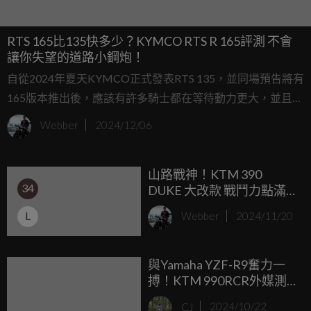
RTS 165比135快多少？KYMCO RTS R 165評測 不會
讓你失望的道路小鋼炮！
自從2024年夏天KYMCO正式發表RTS 135，並同場預告將有
165版本推出後，應該有許多騎士都在等待動力更大，並且維
持緊湊車身的165版本正式發表，終於在同年度的米蘭車展
Webber
2024/12/06
上，KYMCO正式為大家帶來RTS R 165，究竟這台具有16.8
匹、125公斤亮眼數據的全新小鋼炮，能滿足等待中的車迷期
山路戰神！KTM 390
待嗎？
34
DUKE 大改款 戰鬥力點滿
的壞壞街車
L
Webber
2024/11/20
與Yamaha YZF-R9奮力一
搏！KTM 990RCR外媒測
第一手測試車試駕評測出
CJ
2024/10/22