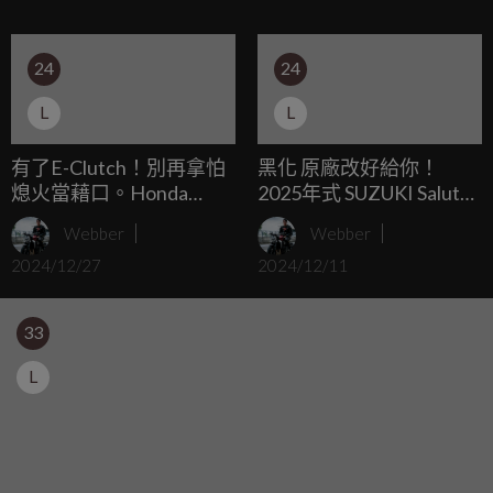
Taiwan也在台灣舉辦這兩款新車的媒體試乘活動，究竟兩台
車的升級「有感」嗎？快跟著我們一起來一探究竟。
24
24
L
L
有了E-Clutch！別再拿怕
黑化 原廠改好給你！
熄火當藉口。Honda
2025年式 SUZUKI Saluto
CB/CBR650R E-Clutch 評
125「更帥 更省油」
Webber
Webber
測 六檔可以順利起步嗎？
2024/12/27
2024/12/11
33
L