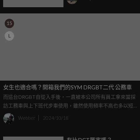
爐
15
L
女生也適合嗎？開箱我們的SYM DRGBT二代 公務車
而這台DRGBT自從入手後，一直被本公司所有員工拿來當採
訪工務車與上下班代步車使用，雖然使用頻率不高也多以短
程代步為主，但里程數也在近期默默突破1,000公里，以下就
Webber
2024/10/18
透過公司同事們的使用心得，來聊聊這台熱銷白牌旗艦機
種。
有比DCT厲害嗎？