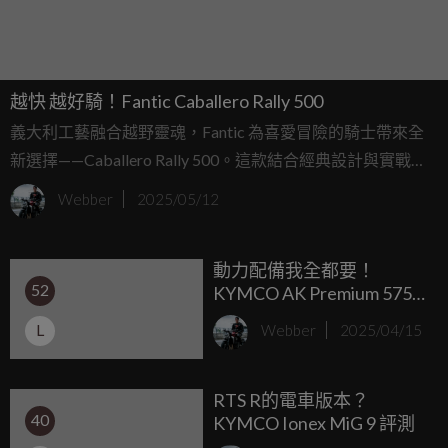
越快 越好騎！Fantic Caballero Rally 500
義大利工藝融合越野靈魂，Fantic 為喜愛冒險的騎士帶來全
新選擇——Caballero Rally 500。這款結合經典設計與實戰性
能的中量級 Scrambler，鎖定假日探險與日常騎趣雙重用途，
Webber
2025/05/12
正式進軍台灣市場！
動力配備我全都要！
52
KYMCO AK Premium 575
幾乎滿分的運動紅牌羊皇
L
Webber
2025/04/15
RTS R的電車版本？
40
KYMCO Ionex MiG 9 評測