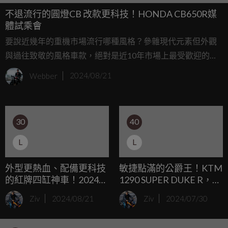
不退流行的圓燈CB 改款更科技！HONDA CB650R媒
體試乘會
要說近幾年的重機市場流行哪種風格？參雜現代元素但外觀
與過往致敬的風格車款，絕對是近10年市場上最受歡迎的選
項之一，而Honda也在CB650F改款為CB650R之際，導入
Webber
2024/08/21
Neo Sports Café風格做為主軸，從小排量到公升級車款推出
一系列圓燈運動車款，這次我們要試乘的就是在市場上以舒
適好上手的圓燈街車元素，加上四缸加持的紅牌神車，全新
30
40
改款Honda CB650R。
L
L
外型更熱血、配備更科技
敏捷點滿的公爵王！KTM
的紅牌四缸神車！2024
1290 SUPER DUKE R，不
Honda CBR650R 試乘體
科學的輕盈感！
Ziv
2024/08/21
Ziv
2024/07/30
驗