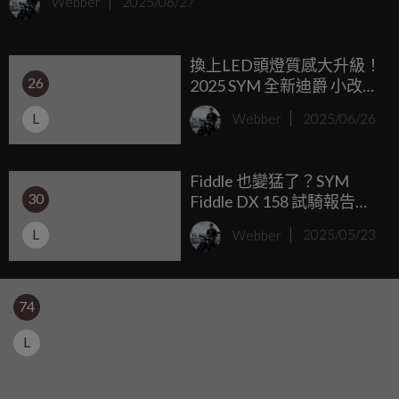
Webber
2025/06/27
Z4SM（滑胎版），售價為 38.8 萬元。緊接發表會後台鈴機
車也舉辦媒體試乘會，體驗這台睽違25年再度改款的單缸玩
換上LED頭燈質感大升級！
樂車魅力。
26
2025 SYM 全新迪爵 小改款
升級LED 加值不加價
L
Webber
2025/06/26
Fiddle 也變猛了？SYM
30
Fiddle DX 158 試騎報告：
前段溫馴，後段有勁
L
Webber
2025/05/23
74
L