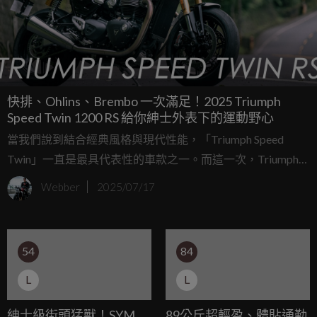
快排、Ohlins、Brembo 一次滿足！2025 Triumph
Speed Twin 1200 RS 給你紳士外表下的運動野心
當我們說到結合經典風格與現代性能，「Triumph Speed
Twin」一直是最具代表性的車款之一。而這一次，Triumph
更進一步推出了全新《Speed Twin 1200 RS》版本，讓人不只
Webber
2025/07/17
欣賞它優雅的英倫線條，還能感受到更凌厲、更刺激的騎乘
體驗。
54
84
L
L
紳士級街頭猛獸！SYM
89公斤超輕盈、體貼通勤